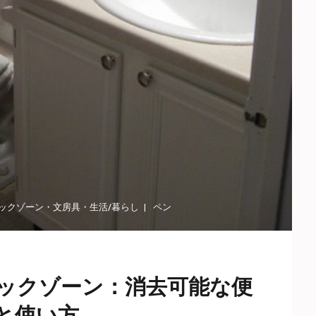
ックゾーン
・
文房具
・
生活/暮らし
ペン
ックゾーン：消去可能な便
と使い方