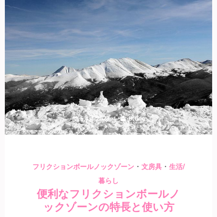
6 4月 2023
Bruno
・
・
フリクションボールノックゾーン
文房具
生活/
暮らし
便利なフリクションボールノ
ックゾーンの特長と使い方