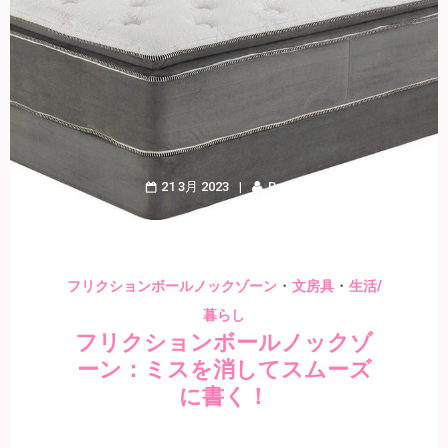
21 3月 2023
Bruno
・
・
フリクションボールノックゾーン
文房具
生活/
暮らし
フリクションボールノックゾ
ーン：ミスを消してスムーズ
に書く！