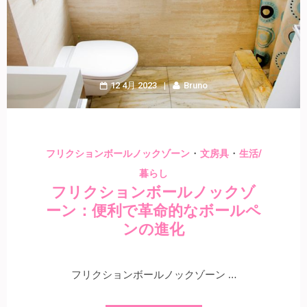
12 4月 2023
Bruno
・
・
フリクションボールノックゾーン
文房具
生活/
暮らし
フリクションボールノックゾ
ーン：便利で革命的なボールペ
ンの進化
フリクションボールノックゾーン …