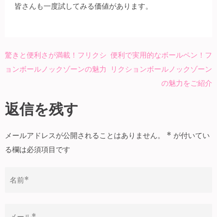
皆さんも一度試してみる価値があります。
驚きと便利さが満載！フリクシ
便利で実用的なボールペン！フ
投
ョンボールノックゾーンの魅力
リクションボールノックゾーン
稿
の魅力をご紹介
ナ
ビ
返信を残す
ゲ
ー
メールアドレスが公開されることはありません。
*
が付いてい
シ
る欄は必須項目です
ョ
ン